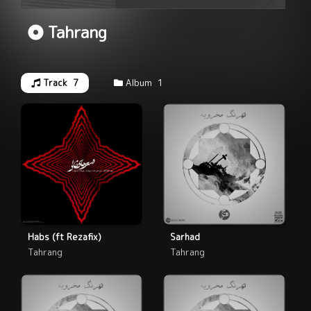
Tahrang
Track
7
Album
1
Habs (ft Rezafix)
Sarhad
Tahrang
Tahrang