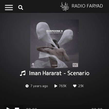
RADIO FARYAD
Iman Hararat - Scenario
7 years ago
763K
23K