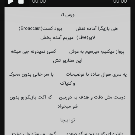
00:00
00:00
ورس 1:
هی بازیگرا آماده نقش برود کست(Broadcast)
لایو(Live) میریم آمده پخش
پرواز میکنیم؛ میرسیم به عرش کسی نمیدونه چی میشه
این سناریو تش
یه سری سوال ساده با توضیحات با سر خالی بدون محرک
و کنیاک
درست مثل دقت و هدف یه دوربین که اکت بازیگرارو بدون
شو میخواد
تو اینجا
بازنده ای که به برد میگه صعود گرون میپوشه ولی مفت