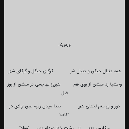
ورس2:
همه دنبال جنگن و دنبال شر گرگای جنگل و گرگای شهر
وحشیا رد میشن از روی هم هرروز تهاجمی تر میشن از روز
قبل
دور و ور منم لختای هرز صدا میدن زیرم عین لولای در
"کات"
سکانس بعد از پشت خط صدام بزن "وواه"