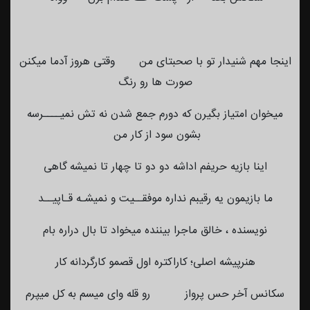
اینجا مهم شنیدار تو با صحبتای من وقتی هروز آدما میکنن
صورت ها رو رنگ
میخوان امتیاز بگیرن که دورم جمع شدن نه تش نمیــــرسه
بشون سود از کار من
اینا بازیه حریفم اداشه دو دو تا چهار تا نمیشه گاهی
ما بازیمون یه رقیبم نداره موفقــیت و نمیشـه قـاپیــد
نویسنده ، خالق ماجرا بیننده میخواد تا بال دراره بام
هنرپیشه اصلی؛ کاراکتره اول قصمو کارگردانه کار
سکانس آخر حس پرواز رو قله وای میسم به کل میپرم