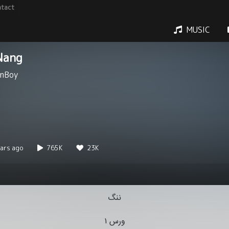
tact
MUSIC
ang
nBoy
ars ago
765K
23K
ننگ
ورس ۱