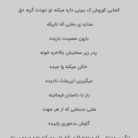
کجایی کوروش ک ببینی داره میکنه تو نبودت گربه دق
ستاره ی بختی که تاریکه
بارون مصیبت باریده
پدر زیر سختیش بالاخره شونه
خالی میکنه وا میده
میگیرین این‌ملتُ نادیده
باز با داستان فرمالیته
ملتی بدبختی که از هر جهت
گاوش بدجوری زاییده
ننگ بر دستایی که میتونه کاری کنه ولی نمیکنه داره میده بر باد