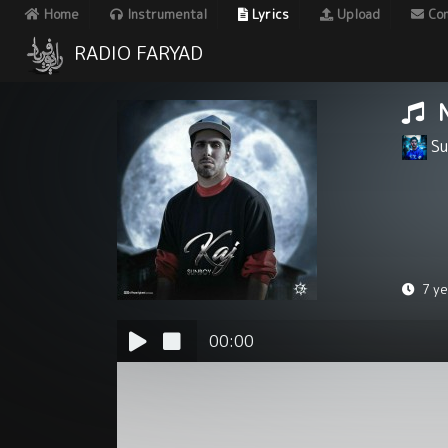
Home
Instrumental
Lyrics
Upload
Con
RADIO FARYAD
N
Su
7 ye
00:00