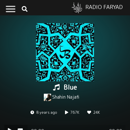
RADIO FARYAD
Blue
Shahin Najafi
8 years ago
767K
24K