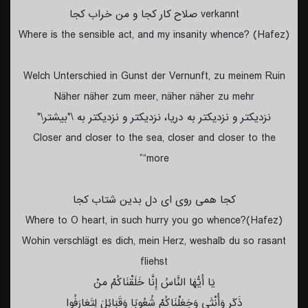
verkannt صلاح كار كجا و من خراب كجا
Where is the sensible act, and my insanity whence? (Hafez)
Welch Unterschied in Gunst der Vernunft, zu meinem Ruin
Näher näher zum meer, näher näher zu mehr
نزديكتر و نزديكتر به دريا، نزديكتر و نزديكتر به \"بيشتر\"
Closer and closer to the sea, closer and closer to the
“more”
كجا همى روى اى دل بدين شتاب كجا
Where to O heart, in such hurry you go whence?(Hafez)
Wohin verschlägt es dich, mein Herz, weshalb du so rasant
fliehst
يَا أَيُّهَا النَّاسُ إِنَّا خَلَقْنَاكُمْ منْ
ذَكَرٍ وَأُنْثَى وَجَعَلْنَاكُمْ شُعُوبًا وَقَبَائِلَ لِتَعَارَفُوا