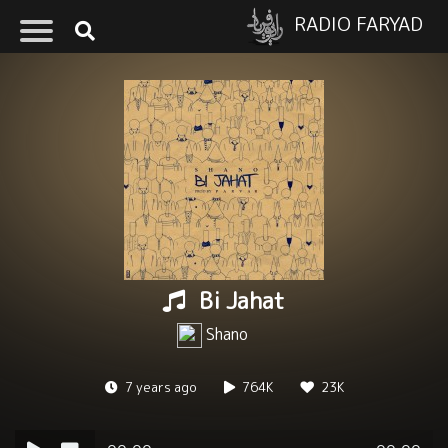
RADIO FARYAD
Bi Jahat
Shano
7 years ago
764K
23K