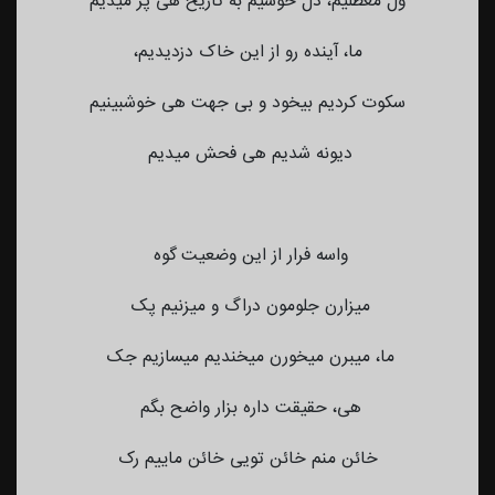
ول معطلیم، دل خوشیم به تاریخ هی پز میدیم
ما، آینده رو از این خاک دزدیدیم،
سکوت کردیم بیخود و بی جهت هی خوشبینیم
دیونه شدیم هی فحش میدیم
واسه فرار از این وضعیت گوه
میزارن جلومون دراگ و میزنیم پک
ما، میبرن میخورن میخندیم میسازیم جک
هی، حقیقت داره بزار واضح بگم
خائن منم خائن تویی خائن ماییم رک